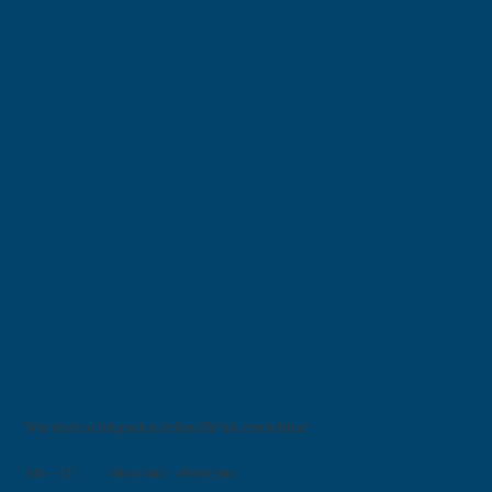
Jetzt unverbindliches Angebot einholen
Geschäftszeiten
Wir sind zu folgenden Zeiten für Sie erreichbar
Mo
–
Fr
08:00 am
–
06:00 pm