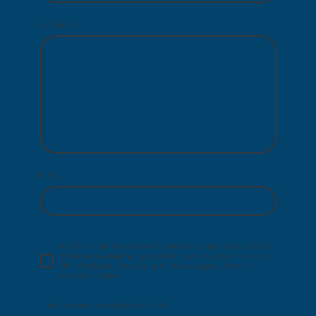
Nachricht
E-Mail
Ich bin damit einverstanden, dass diese Daten zum Zweck
der Kontaktaufnahme gespeichert und verarbeitet werden.
Mir ist bekannt, dass ich meine Einwilligung jederzeit
widerrufen kann.
*
* Kennzeichnet erforderliche Felder