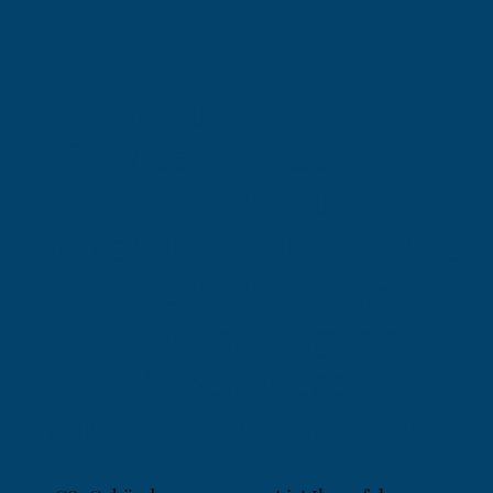
Ihr Hausmeister -
Service für Ratingen,
Düsseldorf und
Umgebung - Zuverlässige
Objektbetreuung,
Gebäudereinigung,
Außenpflege,
Winterdienst und mehr..