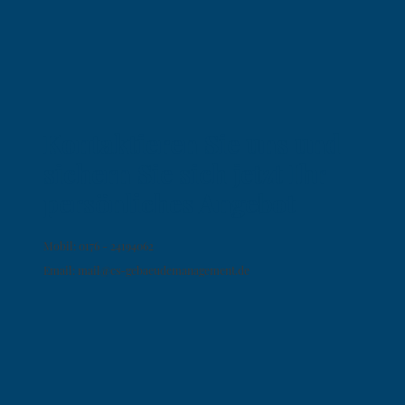
Kontaktieren Sie uns und
sichern Sie sich jetzt Ihr
persönliches Angebot
Mobil: 0176 - 24194062
Email: mail@cs-gebaeudemanagement.de