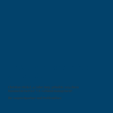
Ihr Ansprechpartner freut
sich auf Sie
Christian Stickel, 43 Jahre jung, gründete 2024 Ihren
Hausmeisterservice "CS-Gebäudemanagement".
Ihr Ansprechpartner und Problemlöser.