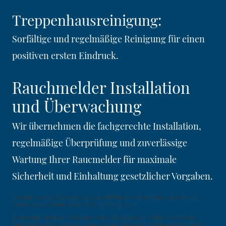
Treppenhausreinigung:
Sorfältige und regelmäßige Reinigung für einen
positiven ersten Eindruck.
Rauchmelder Installation
und Überwachung
Wir übernehmen die fachgerechte Installation,
regelmäßige Überprüfung und zuverlässige
Wartung Ihrer Raucmelder für maximale
Sicherheit und Einhaltung gesetzlicher Vorgaben.
Pretium viverra suspendisse potenti nullam ac tortor. Turpis egestas sed
tempus urna et pharetra pharetra massa massa.
Elementum curabitur vitae nunc sed velit dignissim sodales ut eu. Sem
fringilla ut morbi tincidunt augue. Vel orci porta non pulvinar neque laoreet